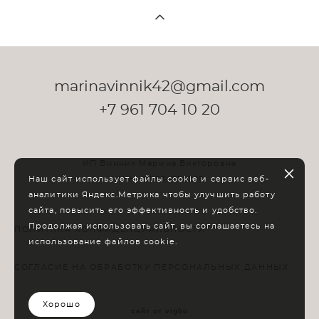
marinavinnik42@gmail.com
+7 961 704 10 20
ИП Винник Марина Викторовна
Наш сайт использует файлы cookie и сервис веб-
ИНН 420534850209
аналитики Яндекс.Метрика чтобы улучшить работу
сайта, повысить его эффективность и удобство.
Продолжая использовать сайт, вы соглашаетесь на
ПОЛИТИКА КОНФИДЕНЦИАЛЬНОСТИ
использование файлов cookie.
СОГЛАСИЕ НА ОБРАБОТКУ ПЕРСОНАЛЬНЫХ ДАННЫХ
Хорошо
сайт от vigbo